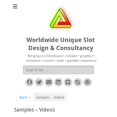
Worldwide Unique Slot
Design & Consultancy
Merging to a blockbuster: concept + graphics +
animation + sound + math + gambler experience
Suchen
nach:
Facebook
Twitter
E-
LinkedIn
Vimeo
Skype
Website
Mail
Start
»
Samples – Videos
Samples – Videos