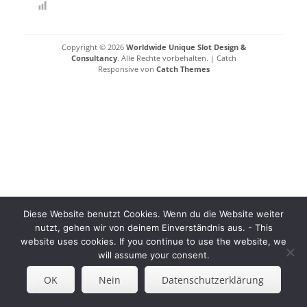
Copyright © 2026
Worldwide Unique Slot Design &
Consultancy
. Alle Rechte vorbehalten. | Catch
Responsive von
Catch Themes
Diese Website benutzt Cookies. Wenn du die Website weiter
nutzt, gehen wir von deinem Einverständnis aus. - This
website uses cookies. If you continue to use the website, we
will assume your consent.
OK
Nein
Datenschutzerklärung